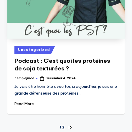
Posted
Uncategorized
in
Podcast : C’est quoi les protéines
de soja texturées ?
hemp ejuice
December 4, 2024
Posted
by
Je vais être honnête avec toi, si aujourd’hui, je suis une
grande défenseuse des protéines…
Read More
Posts
1
2
NEXT