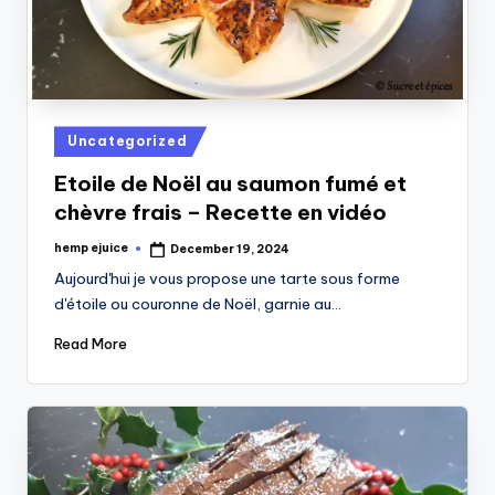
Posted
Uncategorized
in
Etoile de Noël au saumon fumé et
chèvre frais – Recette en vidéo
hemp ejuice
December 19, 2024
Posted
by
Aujourd'hui je vous propose une tarte sous forme
d'étoile ou couronne de Noël, garnie au…
Read More