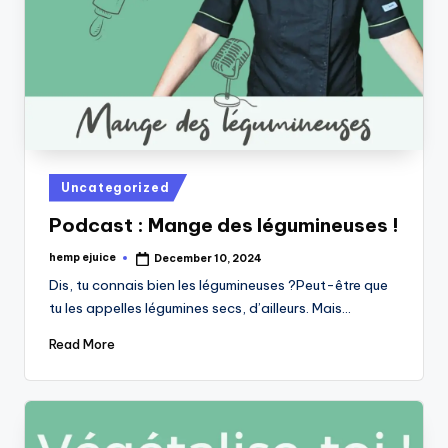
Posted
Uncategorized
in
Podcast : Mange des légumineuses !
hemp ejuice
December 10, 2024
Posted
by
Dis, tu connais bien les légumineuses ?Peut-être que
tu les appelles légumines secs, d’ailleurs. Mais…
Read More