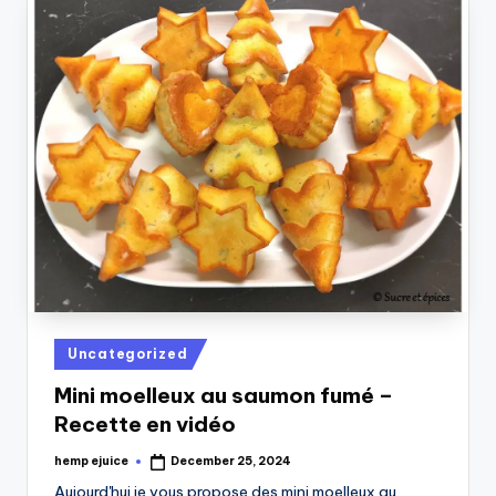
Posted
Uncategorized
in
Mini moelleux au saumon fumé –
Recette en vidéo
hemp ejuice
December 25, 2024
Posted
by
Aujourd'hui je vous propose des mini moelleux au