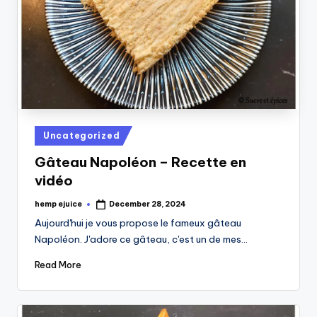
Posted
Uncategorized
in
Gâteau Napoléon – Recette en
vidéo
hemp ejuice
December 28, 2024
Posted
by
Aujourd'hui je vous propose le fameux gâteau
Napoléon. J'adore ce gâteau, c'est un de mes…
Read More