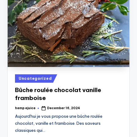
Posted
Uncategorized
in
Bûche roulée chocolat vanille
framboise
hemp ejuice
December 16, 2024
Posted
by
Aujourd'hui je vous propose une bûche roulée
chocolat, vanille et framboise. Des saveurs
classiques qui…