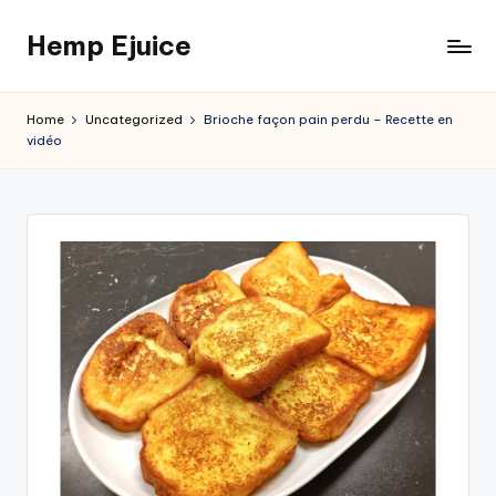
Hemp Ejuice
Skip
to
Hemp
content
Ejuice
Home
Uncategorized
Brioche façon pain perdu – Recette en
vidéo