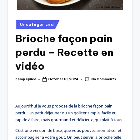
Posted
Uncategorized
in
Brioche façon pain
perdu – Recette en
vidéo
No Comments
hemp ejuice
October 13, 2024
Posted
by
Aujourd’hui je vous propose de la brioche façon pain
perdu. Un petit déjeuner ou un goûter simple, facile et
rapide à faire, mais gourmand et délicieux, qui plait à tous.
C’est une version de base, que vous pouvez aromatiser et
accompagner à votre goût. On peut servir la brioche telle