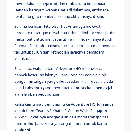
memerlukan kinerja otot dan otak secara bersamaan.
Dengan beragam wahana seru di dalamnya, Antimage
terlihat begitu menikmati setiap aktivitasnya di sini.
Selama bermain, kita bisa lihat Antimage melewati
beragam rintangan di wahana Urban Climb. Memanjat dan
melompat untuk mencapai titik akhir. Tidak hanya itu, di
Fireman Slide adrenalinnya terpacu karena harus memakai
tali untuk turun dari ketinggian layaknya pemadam
kebakaran.
Selain dua wahana tadi, Adventure HQ menawarkan
banyak keseruan lainnya. Kamu bisa berlaga ala ninja
dengan rintangan yang dibuat sedemikian rupa, lalu ada
Fossil Labyrinth yang membuat kamu seakan menjelajahi
alam lembah pegunungan.
Kalau kamu mau berkunjung ke Adventure HQ, lokasinya
ada di HomeTeam NS Khatib 2 Yishun Walk, Singapore
767944. Lokasinya enggak jauh dari moda transportasi
umum, lho! Jadi aksesnya sangat mudah untuk kamu
kunjungi.