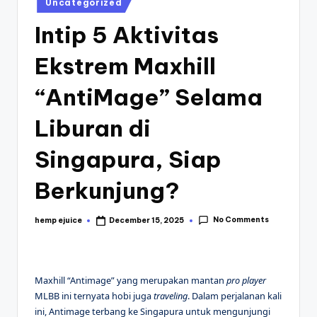
Uncategorized
in
Intip 5 Aktivitas
Ekstrem Maxhill
“AntiMage” Selama
Liburan di
Singapura, Siap
Berkunjung?
No Comments
hemp ejuice
December 15, 2025
Posted
by
Maxhill “Antimage” yang merupakan mantan
pro player
MLBB ini ternyata hobi juga
traveling
. Dalam perjalanan kali
ini, Antimage terbang ke Singapura untuk mengunjungi