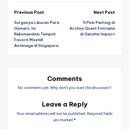
Post
Previous Post
Next Post
Surganya Liburan Para
5 Poin Penting di
navigation
Gamers, Ini
Archon Quest Fontaine
Rekomendasi Tempat
di Genshin Impact
Favorit Maxhill
Antimage di Singapura
Comments
No comments yet. Why don’t you start the discussion?
Leave a Reply
Your email address will not be published.
Required fields
are marked
*