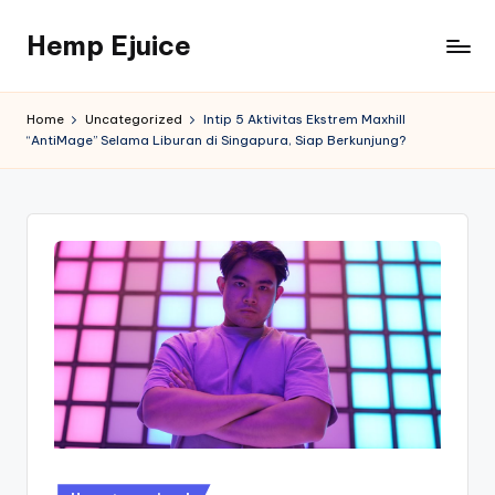
Hemp Ejuice
Skip
to
Hemp
content
Ejuice
Home
Uncategorized
Intip 5 Aktivitas Ekstrem Maxhill
“AntiMage” Selama Liburan di Singapura, Siap Berkunjung?
Posted