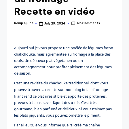
Recette en vidéo
No Comments
hemp ejuice
July 29, 2024
Posted
by
Aujourd’hui je vous propose une poêlée de légumes façon
chakchouka, mais agrémentée au fromage à la place des
œufs. Un délicieux plat végétarien ou un
accompagnement pour profiter pleinement des légumes
de saison.
C’est une revisite du chachouka traditionnel, dont vous
pouvez trouver la recette sur mon blog
. Le fromage
ici
filant rend ce plat irrésistible et apporte des protéines,
prévues à la base avec l’ajout des œufs. C’est très
gourmand, bien parfumé et délicieux. Si vous n’aimez pas
les plats piquants, vous pouvez omettre le piment.
Par ailleurs, je vous informe que j’ai créé ma chaîne