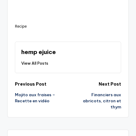
Recipe
hemp ejuice
View All Posts
Post
Previous Post
Next Post
Mojito aux fraises –
Financiers aux
navigation
Recette en vidéo
abricots, citron et
thym