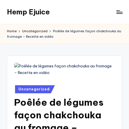
Hemp Ejuice
Skip
to
Hemp
content
Ejuice
Home
Uncategorized
Poêlée de légumes façon chakchouka au
fromage – Recette en vidéo
Posted
Uncategorized
in
Poêlée de légumes
façon chakchouka
au fromage –