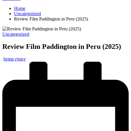
Home
Uncategorized
Review Film Paddington in Peru (2025)
Posted
Uncategorized
in
Review Film Paddington in Peru (2025)
Posted
hemp ejuice
by