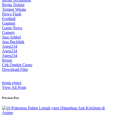
Berita Technologi
Berita Terkini
Tempat Wisata
News Flash
Football
Gaming
Game News
Gamers
Jasa Artikel
Jasa Backlink
Agen234
Agen234
Agen234
Resep
Cek Ongkir Cargo
Download Film
hemp ejuice
View All Posts
Post
Previous Post
navigation