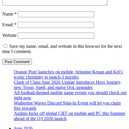
Name
*
Email
*
Website
Save my name, email, and website in this browser for the next
time I comment.
Orange Pop! launches on mobile, bringing Kenan and Kel’s
iconic chemistry to match-3 puzzles
Clash of Clans June 2026 Update introduces Hero Journey,
new Troop, Spell, and major QoL upgrades
All football-themed mobile game events you should check out
right now
Wuthering Waves Discord Sign-In Event will let you claim
free rewards
Aniimo kicks off global CBT on mobile and PC this Summer
ahead of the Q3 2026 launch
June 2026