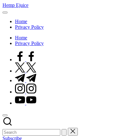
Skip
Hemp Ejuice
to
Hemp
content
Ejuice
Home
Privacy Policy
Home
Privacy Policy
facebook.com
twitter.com
t.me
instagram.com
youtube.com
Subscribe